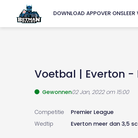
DOWNLOAD APP
OVER ONS
LEER
Voetbal
|
Everton -
Gewonnen
02 Jan, 2022
om
15:00
Competitie
Premier League
Wedtip
Everton meer dan 3,5 s