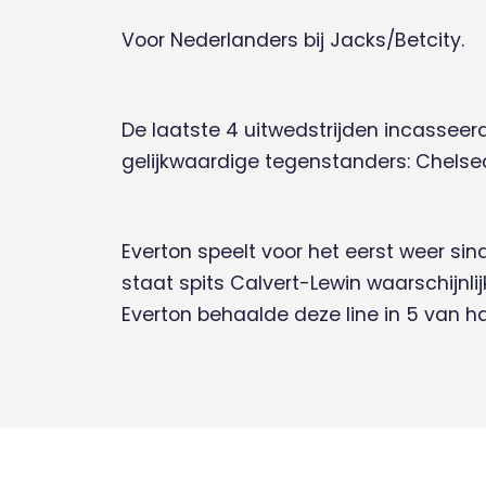
Voor Nederlanders bij Jacks/Betcity.
De laatste 4 uitwedstrijden incasseerd
gelijkwaardige tegenstanders: Chelse
Everton speelt voor het eerst weer sin
staat spits Calvert-Lewin waarschijnlijk
Everton behaalde deze line in 5 van ha