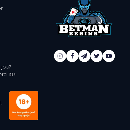
er
 jou?
rd. 18+
.