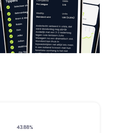
43.88%