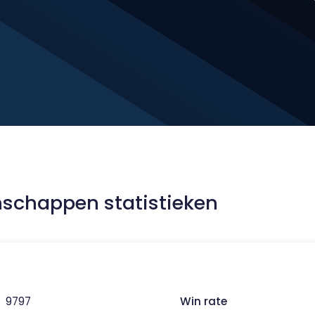
schappen statistieken
9797
Win rate