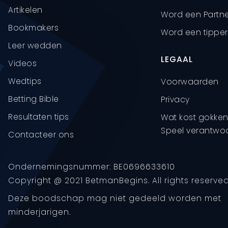
Artikelen
Word een Partn
Bookmakers
Word een tipper
Leer wedden
LEGAAL
Videos
Wedtips
Voorwaarden
Betting Bible
Privacy
Resultaten tips
Wat kost gokken
Speel verantwoo
Contacteer ons
Ondernemingsnummer: BE0696633610
Copyright @ 2021 BetmanBegins. All rights reserved
Deze boodschap mag niet gedeeld worden met
minderjarigen.