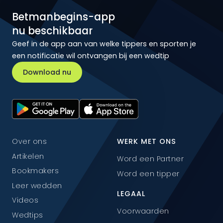
Betmanbegins-app
nu beschikbaar
Geef in de app aan van welke tippers en sporten je
een notificatie wil ontvangen bij een wedtip
Download nu
Over ons
WERK MET ONS
Artikelen
Word een Partner
Bookmakers
Word een tipper
Leer wedden
LEGAAL
Videos
Voorwaarden
Wedtips