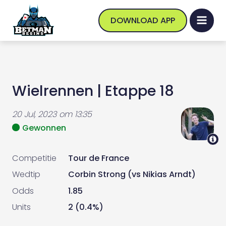
DOWNLOAD APP
Wielrennen
|
Etappe 18
20 Jul, 2023
om
13:35
Gewonnen
Competitie
Tour de France
Wedtip
Corbin Strong (vs Nikias Arndt)
Odds
1.85
Units
2 (0.4%)