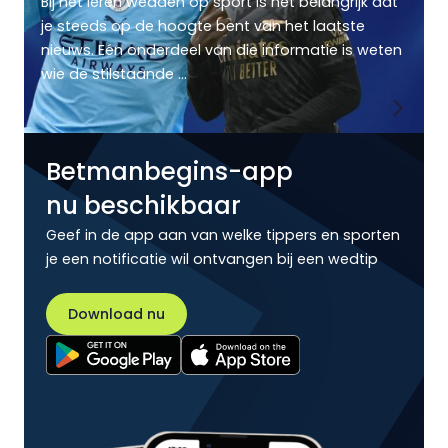
Bij het leren wedden op sport is het belangrijk dat
je steeds op de hoogte bent van het laatste
nieuws. Eén onderdeel van die informatie is weten
wie de stilstaande ...
Betmanbegins-app
nu beschikbaar
Geef in de app aan van welke tippers en sporten
je een notificatie wil ontvangen bij een wedtip
Download nu