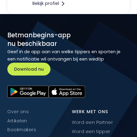
Bekijk profiel
Betmanbegins-app
nu beschikbaar
Geef in de app aan van welke tippers en sporten je
een notificatie wil ontvangen bij een wedtip
Download nu
Over ons
WERK MET ONS
Artikelen
Word een Partner
Bookmakers
Word een tipper