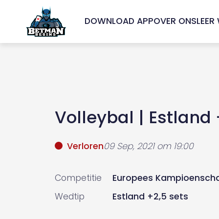
DOWNLOAD APP
OVER ONS
LEER
Volleybal
|
Estland 
Verloren
09 Sep, 2021
om
19:00
Competitie
Europees Kampioensch
Wedtip
Estland +2,5 sets