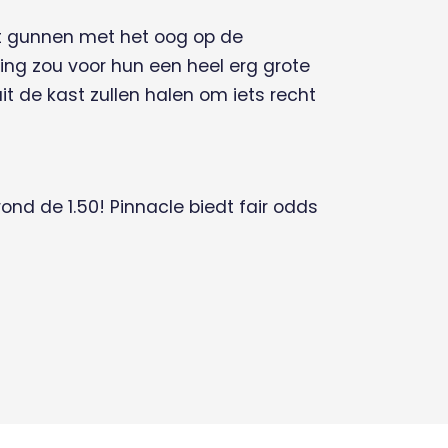
ust gunnen met het oog op de
ing zou voor hun een heel erg grote
uit de kast zullen halen om iets recht
ond de 1.50! Pinnacle biedt fair odds