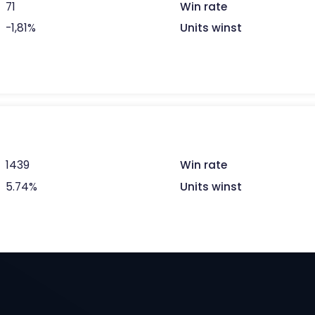
71
Win rate
-1,81%
Units winst
1439
Win rate
5.74%
Units winst