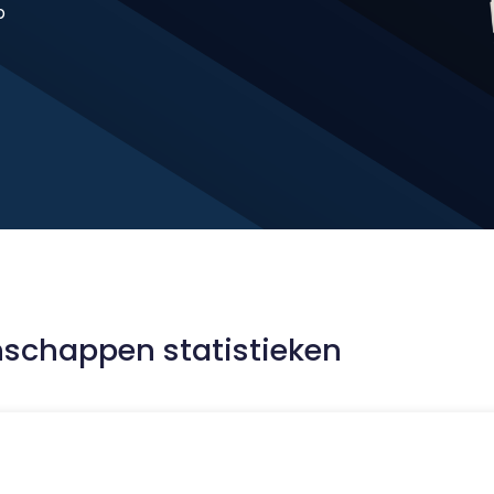
p
schappen statistieken