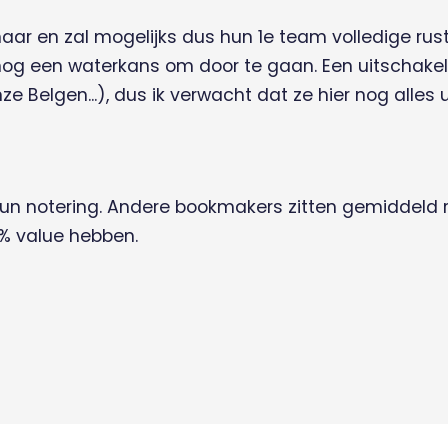
innaar en zal mogelijks dus hun 1e team volledige r
 nog een waterkans om door te gaan. Een uitschakel
nze Belgen...), dus ik verwacht dat ze hier nog alles 
 hun notering. Andere bookmakers zitten gemiddeld r
4% value hebben.