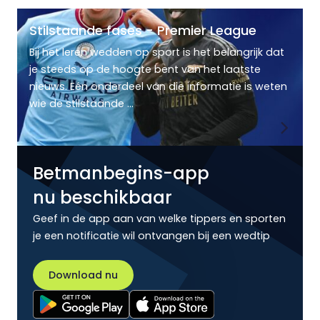
Stilstaande fases - Premier League
Bij het leren wedden op sport is het belangrijk dat
je steeds op de hoogte bent van het laatste
nieuws. Eén onderdeel van die informatie is weten
wie de stilstaande ...
Betmanbegins-app
nu beschikbaar
Geef in de app aan van welke tippers en sporten
je een notificatie wil ontvangen bij een wedtip
Download nu