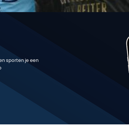
en sporten je een
p