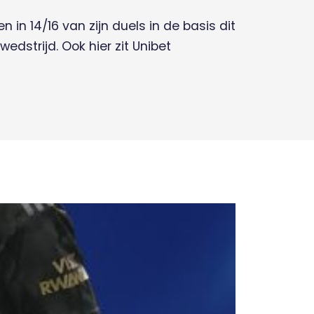
n 14/16 van zijn duels in de basis dit
wedstrijd. Ook hier zit Unibet