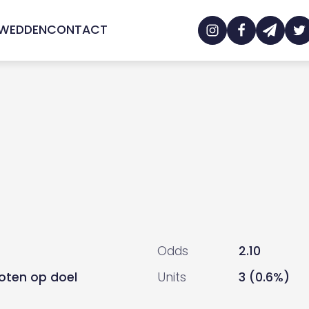
 WEDDEN
CONTACT
Odds
2.10
oten op doel
Units
3 (0.6%)