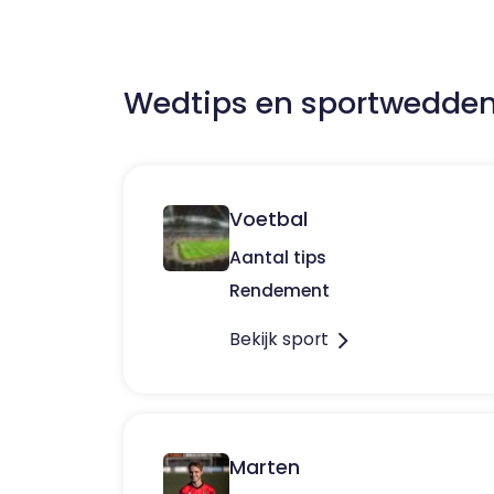
Wedtips en sportwedden
Voetbal
Aantal tips
Rendement
Bekijk sport
Marten