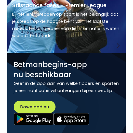
Stilstaande fases - Premier League
Bij het leren wedden op sport is het belangrijk dat
je steeds op de hoogte bent van het laatste
nieuws. Eén onderdeel van die informatie is weten
wie de stilstaande ...
Betmanbegins-app
nu beschikbaar
Geef in de app aan van welke tippers en sporten
je een notificatie wil ontvangen bij een wedtip
Download nu