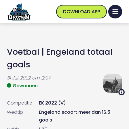
DOWNLOAD APP
Voetbal
|
Engeland totaal
goals
31 Jul, 2022
om
12:07
Gewonnen
Competitie
EK 2022 (V)
Wedtip
Engeland scoort meer dan 16.5
goals