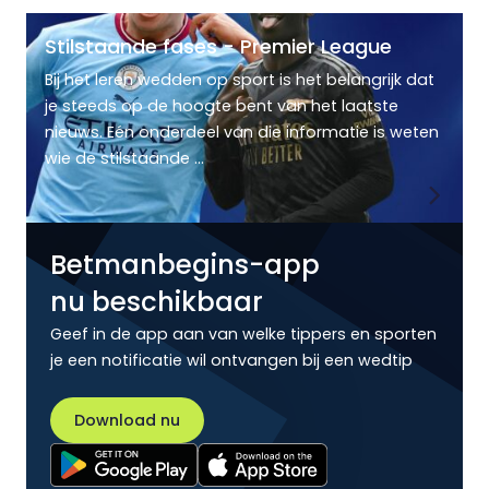
Stilstaande fases - Premier League
Bij het leren wedden op sport is het belangrijk dat
je steeds op de hoogte bent van het laatste
nieuws. Eén onderdeel van die informatie is weten
wie de stilstaande ...
Betmanbegins-app
nu beschikbaar
Geef in de app aan van welke tippers en sporten
je een notificatie wil ontvangen bij een wedtip
Download nu