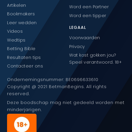
Artikelen
Word een Partner
Bookmakers
Word een tipper
Leer wedden
LEGAAL
Videos
Voorwaarden
Wedtips
Privacy
Betting Bible
Wat kost gokken jou?
Resultaten tips
Speel verantwoord. 18+
Contacteer ons
Ondernemingsnummer: BE0696633610
Copyright @ 2021 BetmanBegins. All rights
reserved.
Deze boodschap mag niet gedeeld worden met
minderjarigen.