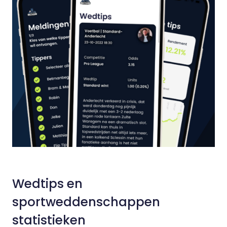
Wedtips en
sportweddenschappen
statistieken