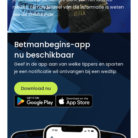
nieuws. Eén onderdeel van die informatie is weten
wie de stilstaande ...
Betmanbegins-app
nu beschikbaar
Geef in de app aan van welke tippers en sporten
je een notificatie wil ontvangen bij een wedtip
Download nu