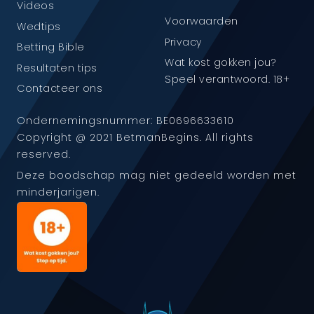
Videos
Voorwaarden
Wedtips
Privacy
Betting Bible
Wat kost gokken jou?
Resultaten tips
Speel verantwoord. 18+
Contacteer ons
Ondernemingsnummer: BE0696633610
Copyright @ 2021 BetmanBegins. All rights
reserved.
Deze boodschap mag niet gedeeld worden met
minderjarigen.