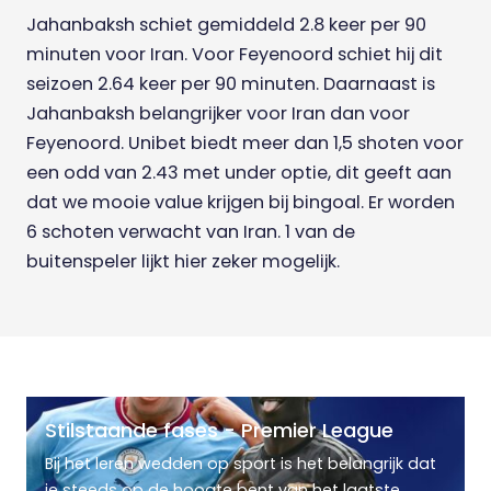
Jahanbaksh schiet gemiddeld 2.8 keer per 90
minuten voor Iran. Voor Feyenoord schiet hij dit
seizoen 2.64 keer per 90 minuten. Daarnaast is
Jahanbaksh belangrijker voor Iran dan voor
Feyenoord. Unibet biedt meer dan 1,5 shoten voor
een odd van 2.43 met under optie, dit geeft aan
dat we mooie value krijgen bij bingoal. Er worden
6 schoten verwacht van Iran. 1 van de
buitenspeler lijkt hier zeker mogelijk.
Stilstaande fases - Premier League
Bij het leren wedden op sport is het belangrijk dat
je steeds op de hoogte bent van het laatste