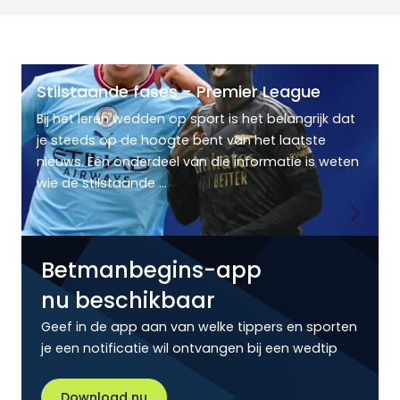
Stilstaande fases - Premier League
Bij het leren wedden op sport is het belangrijk dat
je steeds op de hoogte bent van het laatste
nieuws. Eén onderdeel van die informatie is weten
wie de stilstaande ...
Betmanbegins-app
nu beschikbaar
Geef in de app aan van welke tippers en sporten
je een notificatie wil ontvangen bij een wedtip
Download nu