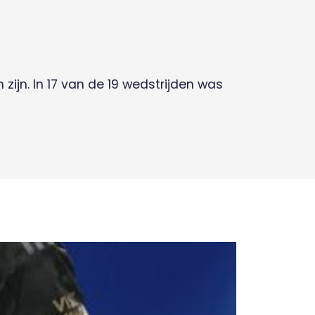
ijn. In 17 van de 19 wedstrijden was