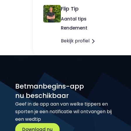
Flip Tip
Aantal tips
Rendement
Bekijk profiel
Betmanbegins-app
nu beschikbaar
Geef in de app aan van welke tippers en
sporten je een notificatie wil ontvangen bij
een wedtip
Download nu