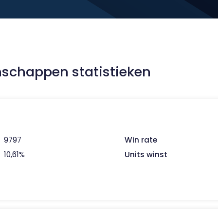
schappen statistieken
9797
Win rate
10,61%
Units winst