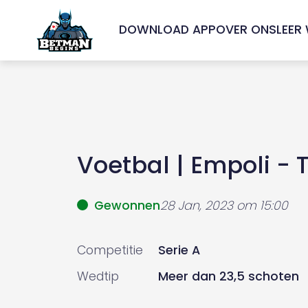
DOWNLOAD APP
OVER ONS
LEER
Voetbal
|
Empoli - 
Gewonnen
28 Jan, 2023
om
15:00
Competitie
Serie A
Wedtip
Meer dan 23,5 schoten