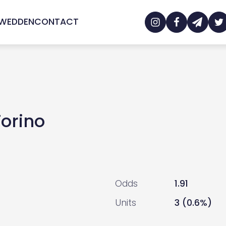
 WEDDEN
CONTACT
Torino
Odds
1.91
Units
3 (0.6%)