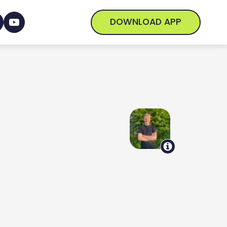
DOWNLOAD APP