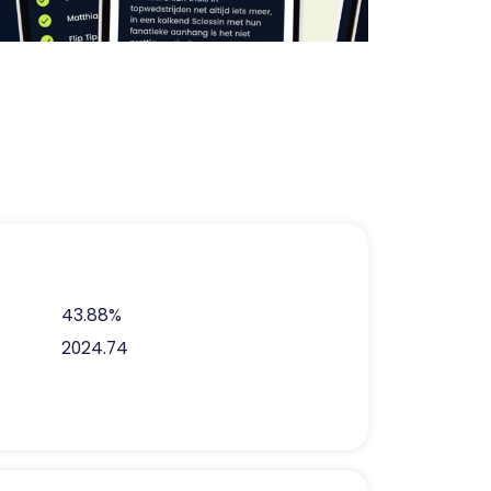
43.88%
2024.74