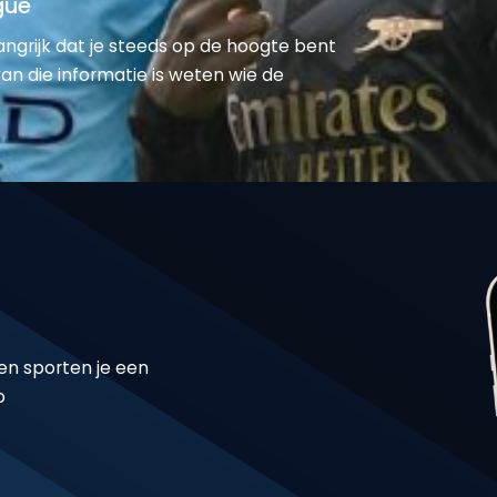
gue
langrijk dat je steeds op de hoogte bent
an die informatie is weten wie de
en sporten je een
p