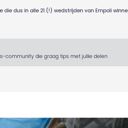
die dus in alle 21 (!) wedstrijden van Empoli winn
-community die graag tips met jullie delen