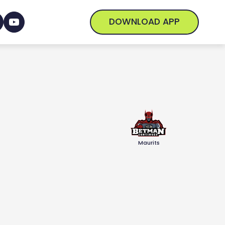
DOWNLOAD APP
Maurits