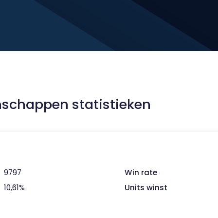
schappen statistieken
9797
Win rate
10,61%
Units winst