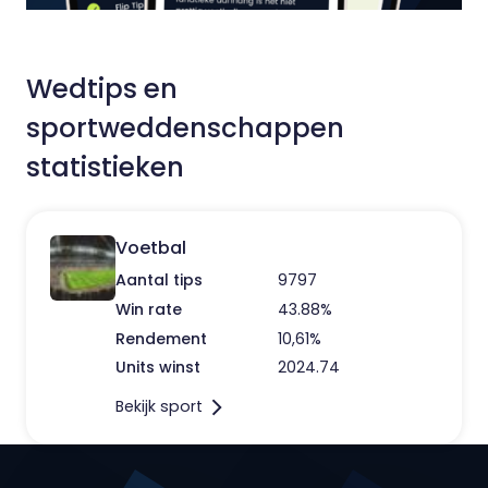
Wedtips en
sportweddenschappen
statistieken
Voetbal
Aantal tips
9797
Win rate
43.88%
Rendement
10,61%
Units winst
2024.74
Bekijk sport