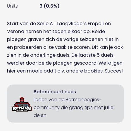
Units
3 (0.6%)
Start van de Serie A ! Laagvliegers Empoli en
Verona nemen het tegen elkaar op. Beide
ploegen graven zich de vorige seizoenen niet in
en probeerden al te vaak te scoren. Dit kan je ook
zien in de onderlinge duels. De laatste 5 duels
werd er door beide ploegen gescoord. We krijgen
hier een mooie odd t.o.v. andere bookies. Succes!
Betmancontinues
Leden van de Betmanbegins-
community die graag tips met jullie
delen