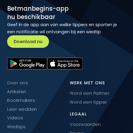
Betmanbegins-app
nu beschikbaar
Geef in de app aan van welke tippers en sporten je
een notificatie wil ontvangen bij een wedtip
Download nu
Over ons
WERK MET ONS
Artikelen
Word een Partner
Bookmakers
Word een tipper
Leer wedden
LEGAAL
Videos
Voorwaarden
Wedtips