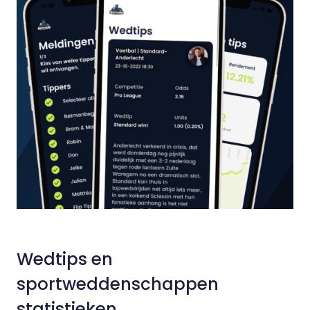
Wedtips en
sportweddenschappen
statistieken