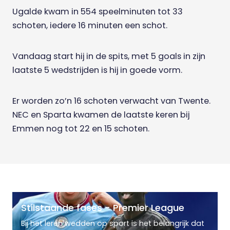
Ugalde kwam in 554 speelminuten tot 33
schoten, iedere 16 minuten een schot.
Vandaag start hij in de spits, met 5 goals in zijn
laatste 5 wedstrijden is hij in goede vorm.
Er worden zo’n 16 schoten verwacht van Twente.
NEC en Sparta kwamen de laatste keren bij
Emmen nog tot 22 en 15 schoten.
Stilstaande fases - Premier League
Bij het leren wedden op sport is het belangrijk dat