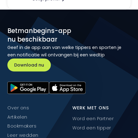
Betmanbegins-app
nu beschikbaar
Geef in de app aan van welke tippers en sporten je
een notificatie wil ontvangen bij een wedtip
Download nu
Over ons
WERK MET ONS
Artikelen
Word een Partner
Bookmakers
Word een tipper
Leer wedden