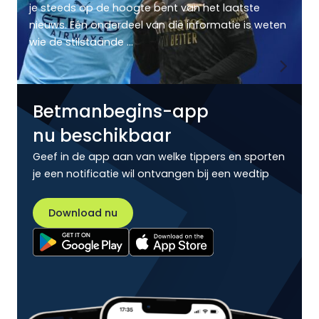
je steeds op de hoogte bent van het laatste
nieuws. Eén onderdeel van die informatie is weten
wie de stilstaande ...
Betmanbegins-app
nu beschikbaar
Geef in de app aan van welke tippers en sporten
je een notificatie wil ontvangen bij een wedtip
Download nu