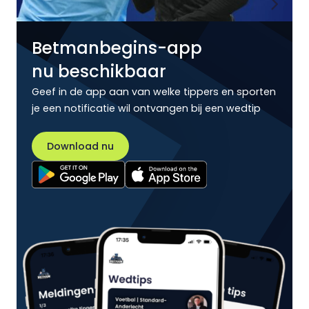
Betmanbegins-app
nu beschikbaar
Geef in de app aan van welke tippers en sporten
je een notificatie wil ontvangen bij een wedtip
Download nu