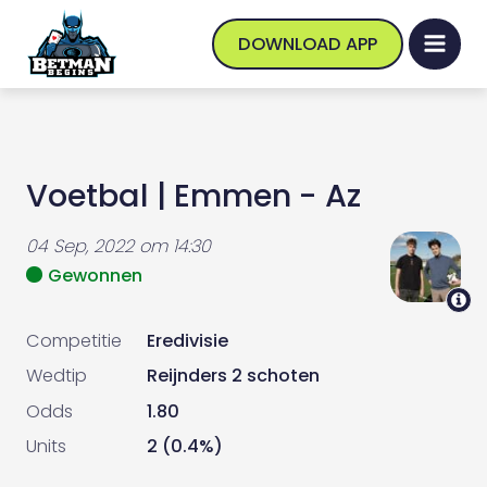
DOWNLOAD APP
Voetbal
|
Emmen - Az
04 Sep, 2022
om
14:30
Gewonnen
Competitie
Eredivisie
Wedtip
Reijnders 2 schoten
Odds
1.80
Units
2 (0.4%)