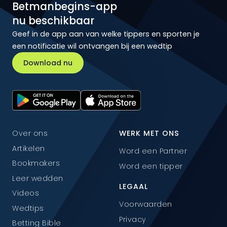
Betmanbegins-app
nu beschikbaar
Geef in de app aan van welke tippers en sporten je
een notificatie wil ontvangen bij een wedtip
Download nu
Over ons
WERK MET ONS
Artikelen
Word een Partner
Bookmakers
Word een tipper
Leer wedden
LEGAAL
Videos
Voorwaarden
Wedtips
Privacy
Betting Bible