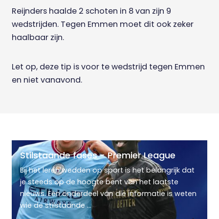
Reijnders haalde 2 schoten in 8 van zijn 9
wedstrijden. Tegen Emmen moet dit ook zeker
haalbaar zijn.
Let op, deze tip is voor te wedstrijd tegen Emmen
en niet vanavond.
Stilstaande fases - Premier League
Bij het leren wedden op sport is het belangrijk dat
je steeds op de hoogte bent van het laatste
nieuws. Eén onderdeel van die informatie is weten
wie de stilstaande ...