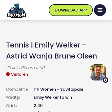
DOWNLOAD APP
Tennis
|
Emily Welker -
Astrid Wanja Brune Olsen
29 Jul, 2021
om
12:00
Verloren
Competitie
ITF Women - Savitaipale
Wedtip
Emily Welker to win
Odds
2.40