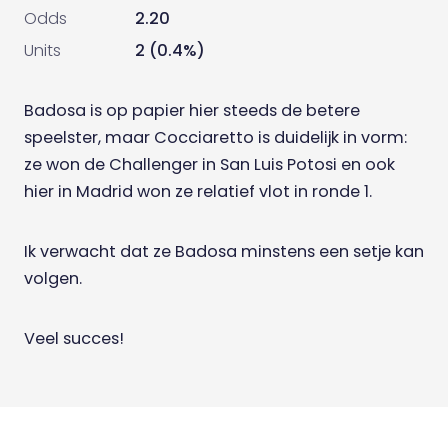
Odds
2.20
Units
2 (0.4%)
Badosa is op papier hier steeds de betere
speelster, maar Cocciaretto is duidelijk in vorm:
ze won de Challenger in San Luis Potosi en ook
hier in Madrid won ze relatief vlot in ronde 1.
Ik verwacht dat ze Badosa minstens een setje kan
volgen.
Veel succes!