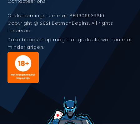
Contacteer ons
Ondernemingsnummer: BE0696633610
Copyright @ 2021 BetmanBegins. All rights
reserved.
Deze boodschap mag niet gedeeld worden met
minderjarigen.