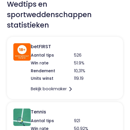
Wedtips en
sportweddenschappen
statistieken
betFIRST
Aantal tips
526
Win rate
51.9%
Rendement
10,31%
Units winst
119.19
Bekijk bookmaker
Tennis
Aantal tips
921
Win rate
50.92%