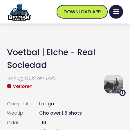
DOWNLOAD APP
Voetbal
|
Elche - Real
Sociedad
27 Aug, 2022
om
17:30
Verloren
Competitie
LaLiga
Wedtip
Cho over 1.5 shots
Odds
1.61