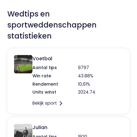
Wedtips en
sportweddenschappen
statistieken
Voetbal
Aantal tips
9797
Win rate
43.88%
Rendement
10,61%
Units winst
2024.74
Bekijk sport
Julian
Aantal tips
1920