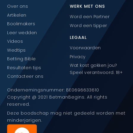
Over ons
WERK MET ONS
Artikelen
Word een Partner
Bookmakers
Word een tipper
Leer wedden
LEGAAL
Videos
Voorwaarden
Wedtips
Privacy
Betting Bible
Wat kost gokken jou?
Resultaten tips
Speel verantwoord. 18+
Contacteer ons
Ondernemingsnummer: BE0696633610
Copyright @ 2021 BetmanBegins. All rights
reserved.
Deze boodschap mag niet gedeeld worden met
minderjarigen.