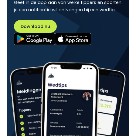
Geef in de app aan van welke tippers en sporten
je een notificatie wil ontvangen bij een wedtip
Download nu