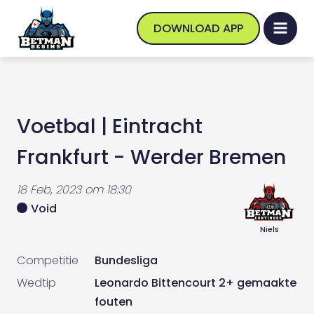
DOWNLOAD APP
Voetbal
|
Eintracht
Frankfurt - Werder Bremen
18 Feb, 2023
om
18:30
Void
Niels
Competitie
Bundesliga
Wedtip
Leonardo Bittencourt 2+ gemaakte
fouten