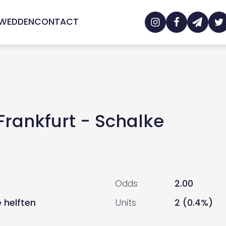
 WEDDEN
CONTACT
 Frankfurt - Schalke
Odds
2.00
e helften
Units
2 (0.4%)