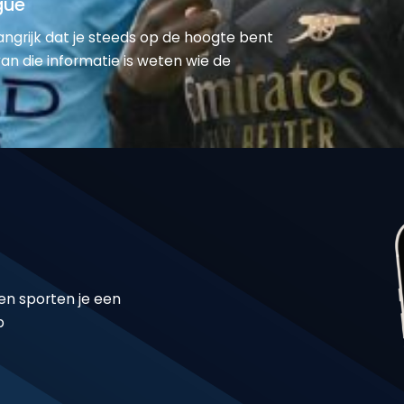
gue
langrijk dat je steeds op de hoogte bent
an die informatie is weten wie de
en sporten je een
p