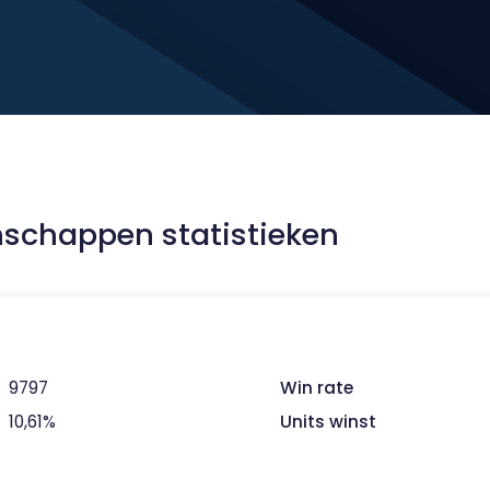
schappen statistieken
9797
Win rate
10,61%
Units winst