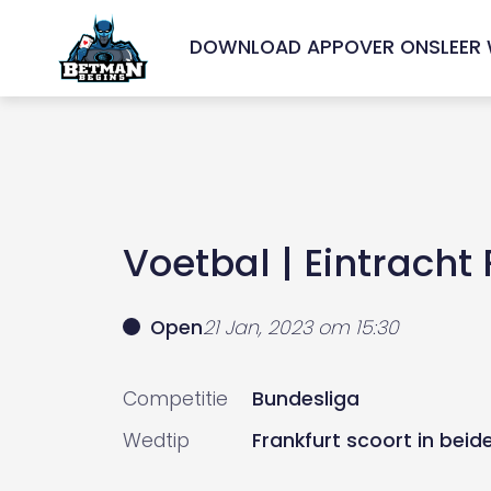
DOWNLOAD APP
OVER ONS
LEER
Voetbal
|
Eintracht
Open
21 Jan, 2023
om
15:30
Competitie
Bundesliga
Wedtip
Frankfurt scoort in beid