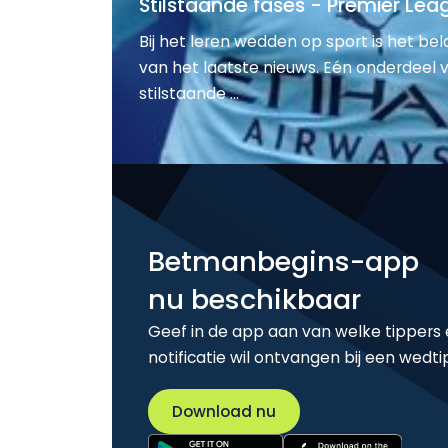
Stilstaande fases - Premier Lea
Bij het leren wedden op sport is het be
van het laatste nieuws. Eén onderdeel v
stilstaande ...
Betmanbegins-app
nu beschikbaar
Geef in de app aan van welke tippers 
notificatie wil ontvangen bij een wedti
Download nu