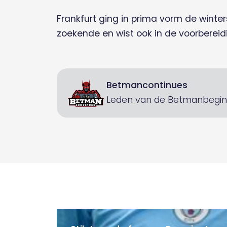
Frankfurt ging in prima vorm de winte
zoekende en wist ook in de voorbereidin
Betmancontinues
Leden van de Betmanbegins