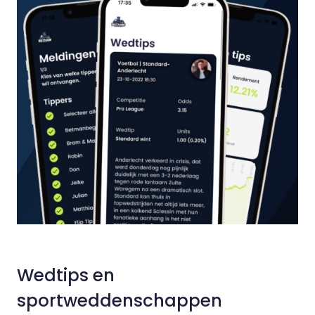
Wedtips en
sportweddenschappen