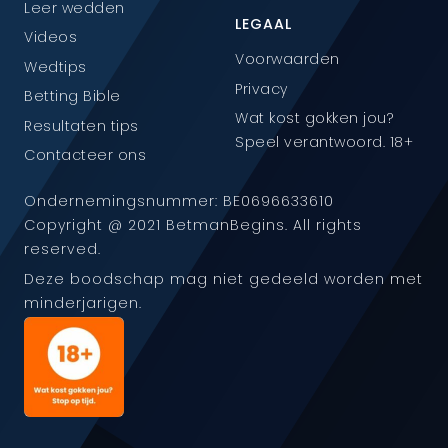
Leer wedden
LEGAAL
Videos
Voorwaarden
Wedtips
Privacy
Betting Bible
Wat kost gokken jou?
Resultaten tips
Speel verantwoord. 18+
Contacteer ons
Ondernemingsnummer: BE0696633610
Copyright @ 2021 BetmanBegins. All rights
reserved.
Deze boodschap mag niet gedeeld worden met
minderjarigen.