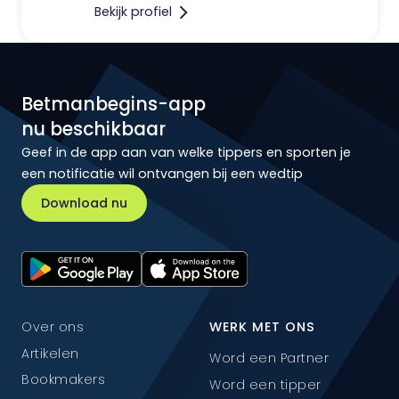
Bekijk profiel
Betmanbegins-app
nu beschikbaar
Geef in de app aan van welke tippers en sporten je
een notificatie wil ontvangen bij een wedtip
Download nu
Over ons
WERK MET ONS
Artikelen
Word een Partner
Bookmakers
Word een tipper