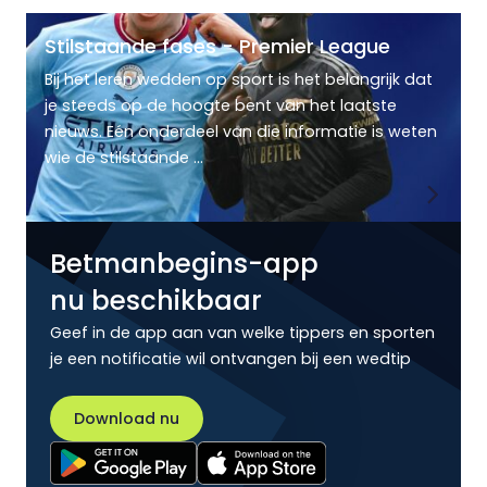
Stilstaande fases - Premier League
Bij het leren wedden op sport is het belangrijk dat
je steeds op de hoogte bent van het laatste
nieuws. Eén onderdeel van die informatie is weten
wie de stilstaande ...
Betmanbegins-app
nu beschikbaar
Geef in de app aan van welke tippers en sporten
je een notificatie wil ontvangen bij een wedtip
Download nu