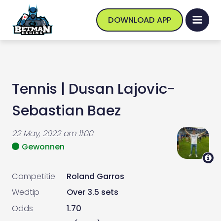
DOWNLOAD APP
Tennis
|
Dusan Lajovic-
Sebastian Baez
22 May, 2022
om
11:00
Gewonnen
Competitie
Roland Garros
Wedtip
Over 3.5 sets
Odds
1.70