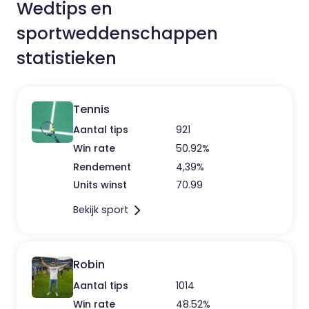
Wedtips en
sportweddenschappen
statistieken
Tennis
Aantal tips
921
Win rate
50.92%
Rendement
4,39%
Units winst
70.99
Bekijk sport
Robin
Aantal tips
1014
Win rate
48.52%