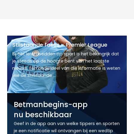
Stilstaande fases - Premier League
Bij het leren wedden op sport is het belangrijk dat
je steeds op de hoogte bent van het laatste
nieuws. Eén onderdeel van die informatie is weten
wie de stilstaande ...
Betmanbegins-app
nu beschikbaar
Geef in de app aan van welke tippers en sporten
je een notificatie wil ontvangen bij een wedtip