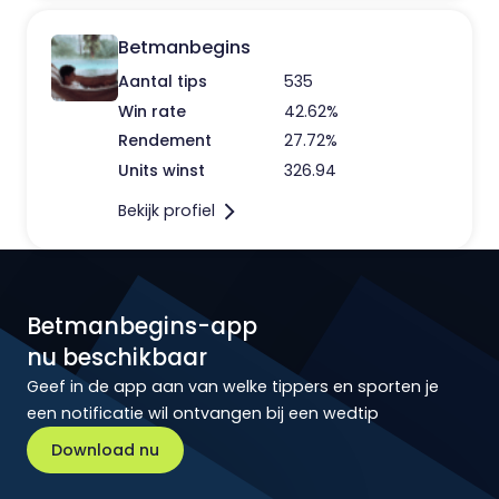
Betmanbegins
Aantal tips
535
Win rate
42.62%
Rendement
27.72%
Units winst
326.94
Bekijk profiel
Betmanbegins-app
nu beschikbaar
Geef in de app aan van welke tippers en sporten je
een notificatie wil ontvangen bij een wedtip
Download nu