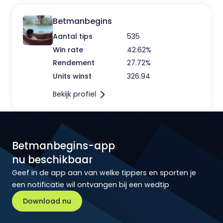
Betmanbegins
Aantal tips
535
Win rate
42.62%
Rendement
27.72%
Units winst
326.94
Bekijk profiel
Betmanbegins-app
nu beschikbaar
Geef in de app aan van welke tippers en sporten je
een notificatie wil ontvangen bij een wedtip
Download nu