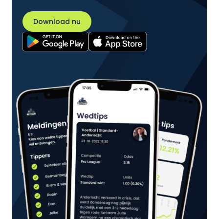
Download nu