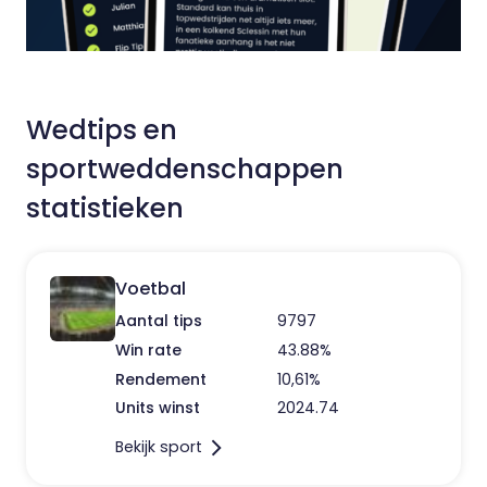
Wedtips en
sportweddenschappen
statistieken
Voetbal
Aantal tips
9797
Win rate
43.88%
Rendement
10,61%
Units winst
2024.74
Bekijk sport