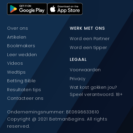
Over ons
WERK MET ONS
Artikelen
Word een Partner
Bookmakers
Word een tipper
Leer wedden
LEGAAL
Videos
Voorwaarden
Wedtips
Privacy
Betting Bible
Wat kost gokken jou?
Resultaten tips
Speel verantwoord. 18+
Contacteer ons
Ondernemingsnummer: BE0696633610
Copyright @ 2021 BetmanBegins. All rights
reserved.