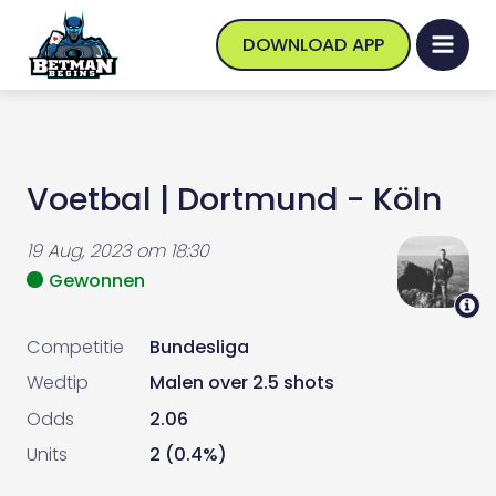
DOWNLOAD APP
Voetbal
|
Dortmund - Köln
19 Aug, 2023
om
18:30
Gewonnen
Competitie
Bundesliga
Wedtip
Malen over 2.5 shots
Odds
2.06
Units
2 (0.4%)