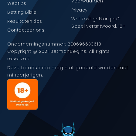
Voorwaarden
Wedtips
Privacy
Betting Bible
Wat kost gokken jou?
Resultaten tips
Speel verantwoord. 18+
Contacteer ons
Ondernemingsnummer: BE0696633610
Copyright @ 2021 BetmanBegins. All rights
reserved.
Deze boodschap mag niet gedeeld worden met
minderjarigen.