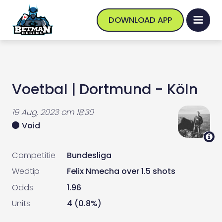
DOWNLOAD APP
Voetbal
|
Dortmund - Köln
19 Aug, 2023
om
18:30
Void
Competitie
Bundesliga
Wedtip
Felix Nmecha over 1.5 shots
Odds
1.96
Units
4 (0.8%)