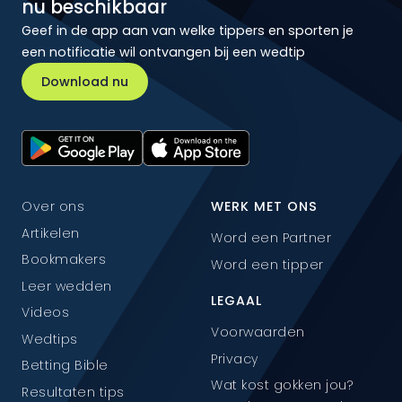
nu beschikbaar
Geef in de app aan van welke tippers en sporten je
een notificatie wil ontvangen bij een wedtip
Download nu
Over ons
WERK MET ONS
Artikelen
Word een Partner
Bookmakers
Word een tipper
Leer wedden
LEGAAL
Videos
Voorwaarden
Wedtips
Privacy
Betting Bible
Wat kost gokken jou?
Resultaten tips