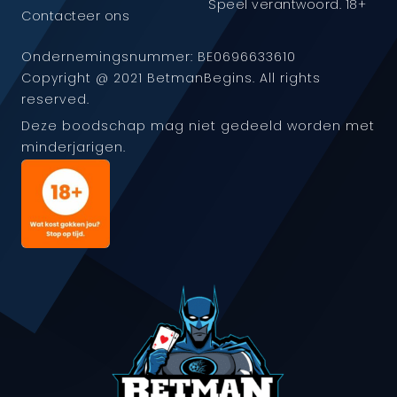
Speel verantwoord. 18+
Contacteer ons
Ondernemingsnummer: BE0696633610
Copyright @ 2021 BetmanBegins. All rights
reserved.
Deze boodschap mag niet gedeeld worden met
minderjarigen.