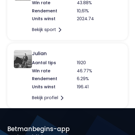
Win rate
43.88%
Rendement
10,61%
Units winst
2024.74
Bekijk sport
Julian
Aantal tips
1920
Win rate
46.77%
Rendement
6.29%
Units winst
196.41
Bekijk profiel
Betmanbegins-app