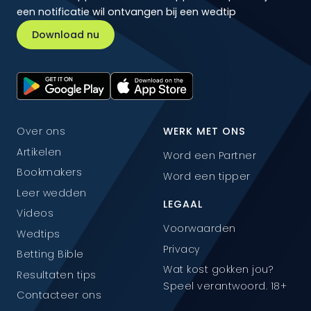
een notificatie wil ontvangen bij een wedtip
Download nu
Over ons
WERK MET ONS
Artikelen
Word een Partner
Bookmakers
Word een tipper
Leer wedden
LEGAAL
Videos
Voorwaarden
Wedtips
Privacy
Betting Bible
Wat kost gokken jou?
Resultaten tips
Speel verantwoord. 18+
Contacteer ons