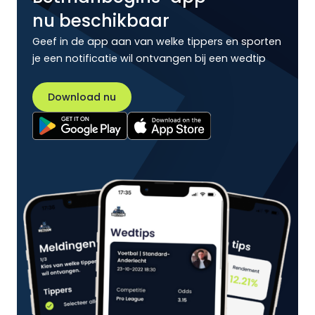
nu beschikbaar
Geef in de app aan van welke tippers en sporten
je een notificatie wil ontvangen bij een wedtip
Download nu