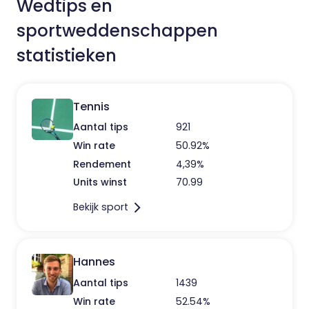
Wedtips en
sportweddenschappen
statistieken
Tennis
Aantal tips
921
Win rate
50.92%
Rendement
4,39%
Units winst
70.99
Bekijk sport
Hannes
Aantal tips
1439
Win rate
52.54%