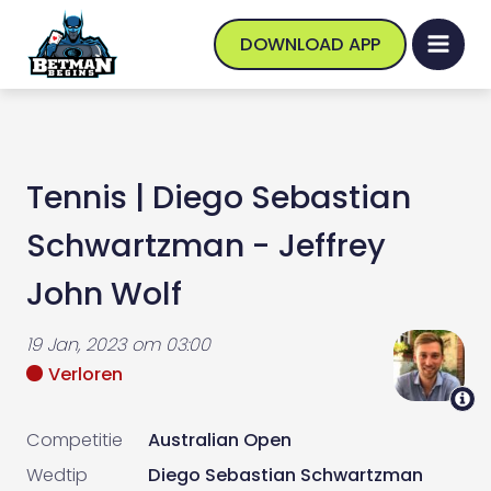
DOWNLOAD APP
Tennis
|
Diego Sebastian
Schwartzman - Jeffrey
John Wolf
19 Jan, 2023
om
03:00
Verloren
Competitie
Australian Open
Wedtip
Diego Sebastian Schwartzman