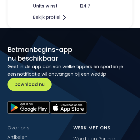
Units winst
124.7
Bekijk profiel
Betmanbegins-app
nu beschikbaar
Geef in de app aan van welke tippers en sporten je
een notificatie wil ontvangen bij een wedtip
Download nu
Over ons
WERK MET ONS
Artikelen
Word een Partner