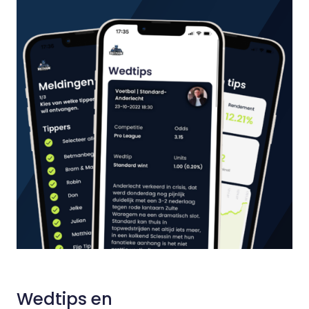
Wedtips en