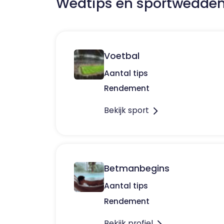
Wedtips en sportwedden
Voetbal
Aantal tips
Rendement
Bekijk sport
Betmanbegins
Aantal tips
Rendement
Bekijk profiel