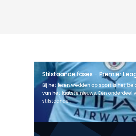
Stilstaande fases - Premier Lea
Bij het leren wedden op sport is het be
van het laatste nieuws. Eén onderdeel v
stilstaande ...