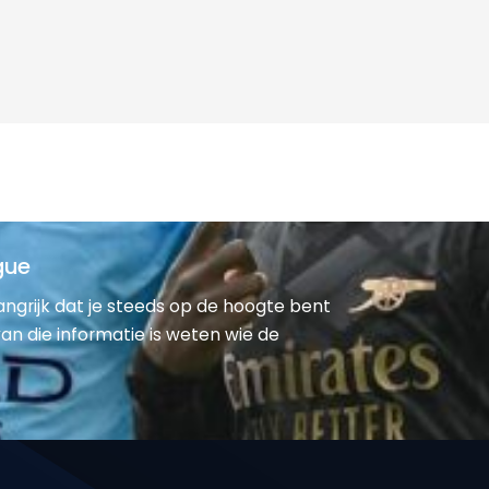
gue
langrijk dat je steeds op de hoogte bent
an die informatie is weten wie de