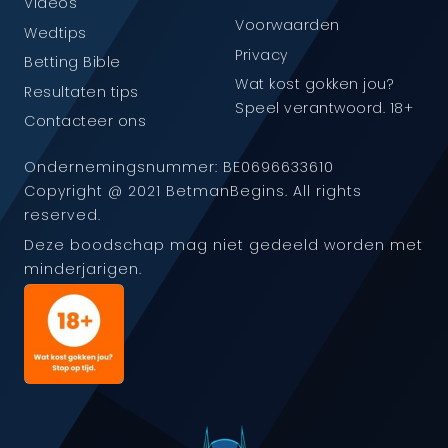
Videos
Voorwaarden
Wedtips
Privacy
Betting Bible
Wat kost gokken jou?
Resultaten tips
Speel verantwoord. 18+
Contacteer ons
Ondernemingsnummer: BE0696633610
Copyright @ 2021 BetmanBegins. All rights
reserved.
Deze boodschap mag niet gedeeld worden met
minderjarigen.