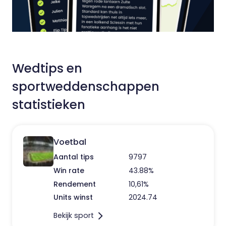
Wedtips en
sportweddenschappen
statistieken
Voetbal
Aantal tips
9797
Win rate
43.88%
Rendement
10,61%
Units winst
2024.74
Bekijk sport