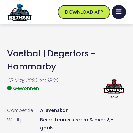
DOWNLOAD APP
Voetbal
|
Degerfors -
Hammarby
25 May, 2023
om
19:00
Gewonnen
Dave
Competitie
Allsvenskan
Wedtip
Beide teams scoren & over 2,5
goals