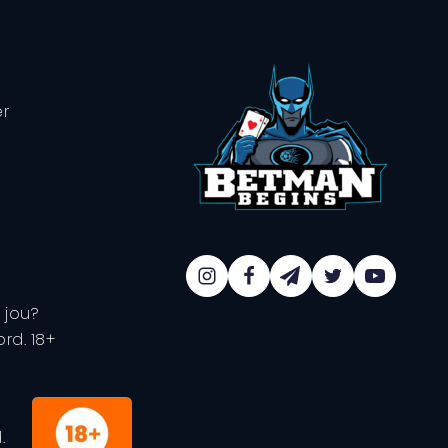
er
 jou?
rd. 18+
.