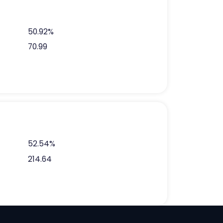
50.92%
70.99
52.54%
214.64