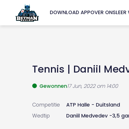
DOWNLOAD APP
OVER ONS
LEER
Tennis
|
Daniil Med
Gewonnen
17 Jun, 2022
om
14:00
Competitie
ATP Halle - Duitsland
Wedtip
Daniil Medvedev -3,5 g