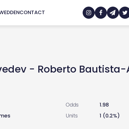
 WEDDEN
CONTACT
vedev - Roberto Bautista-
Odds
1.98
ames
Units
1 (0.2%)