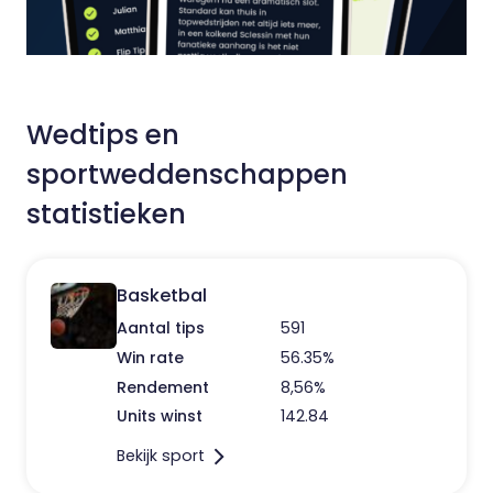
Wedtips en
sportweddenschappen
statistieken
Basketbal
Aantal tips
591
Win rate
56.35%
Rendement
8,56%
Units winst
142.84
Bekijk sport