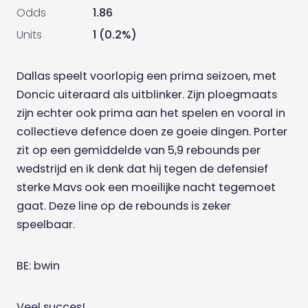
Odds
1.86
Units
1 (0.2%)
Dallas speelt voorlopig een prima seizoen, met
Doncic uiteraard als uitblinker. Zijn ploegmaats
zijn echter ook prima aan het spelen en vooral in
collectieve defence doen ze goeie dingen. Porter
zit op een gemiddelde van 5,9 rebounds per
wedstrijd en ik denk dat hij tegen de defensief
sterke Mavs ook een moeilijke nacht tegemoet
gaat. Deze line op de rebounds is zeker
speelbaar.
BE: bwin
Veel succes!