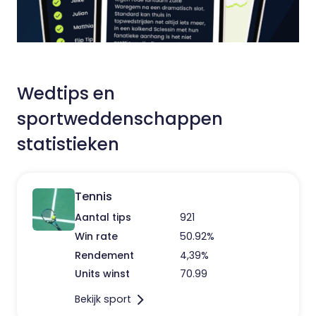
Wedtips en
sportweddenschappen
statistieken
Tennis
Aantal tips
921
Win rate
50.92%
Rendement
4,39%
Units winst
70.99
Bekijk sport