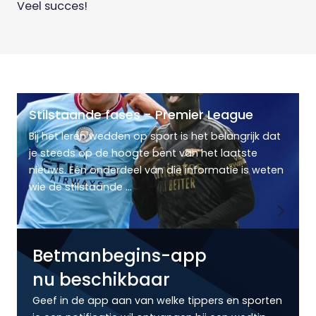
Veel succes!
Stilstaande fases - Premier League
Bij het leren wedden op sport is het belangrijk dat
je steeds op de hoogte bent van het laatste
nieuws. Eén onderdeel van die informatie is weten
wie de stilstaande ...
Betmanbegins-app
nu beschikbaar
Geef in de app aan van welke tippers en sporten