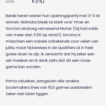
Units
5 (1.%)
Beide heren wisten hun openingspartij met 3-0 te
winnen. Nishioka bleek te sterk voor Ymer en
Svrcina versloeg verrassend Munar (hij had odds
van meer dan 3.00 op winst!). Svrcina is
misschien een nobele onbekende voor velen van
jullie, maar hij bewees in de qualifiers al in heel
goeie doen te zijn. Ik verwacht dat hij zeker een
set meekan en ik denk zelfs dat dit een close
game kan worden.
Prima valuebet, aangezien alle andere
bookmakers lines van 15,5 games aanbieden!
Zeker niet laten liggen.