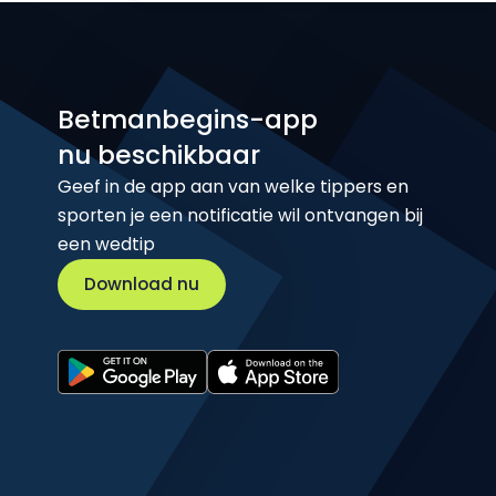
Betmanbegins-app
nu beschikbaar
Geef in de app aan van welke tippers en
sporten je een notificatie wil ontvangen bij
een wedtip
Download nu