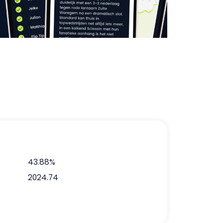
43.88%
2024.74