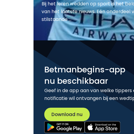
Bij het leren wedden op sport is het be
van het laatste nieuws. Eén onderdeel v
stilstaande ...
Betmanbegins-app
nu beschikbaar
Geef in de app aan van welke tippers 
notificatie wil ontvangen bij een wedti
Download nu