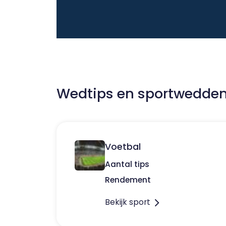
Wedtips en sportwedden
Voetbal
Aantal tips
Rendement
Bekijk sport