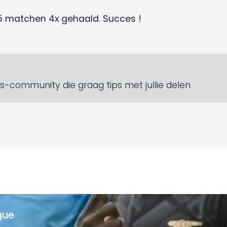
 5 matchen 4x gehaald. Succes !
-community die graag tips met jullie delen
gue