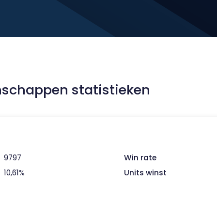
schappen statistieken
9797
Win rate
10,61%
Units winst