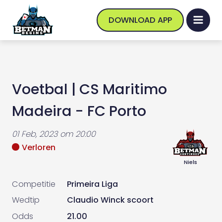
DOWNLOAD APP
Voetbal
|
CS Maritimo
Madeira - FC Porto
01 Feb, 2023
om
20:00
Verloren
Niels
Competitie
Primeira Liga
Wedtip
Claudio Winck scoort
Odds
21.00