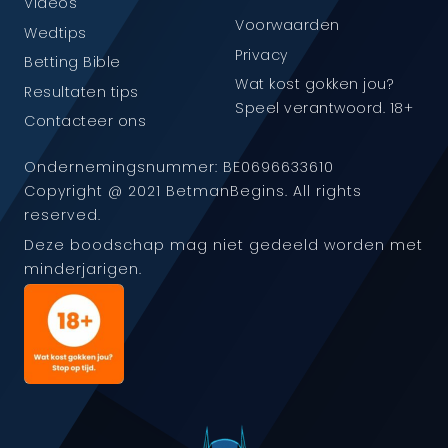
Videos
Voorwaarden
Wedtips
Privacy
Betting Bible
Wat kost gokken jou?
Resultaten tips
Speel verantwoord. 18+
Contacteer ons
Ondernemingsnummer: BE0696633610
Copyright @ 2021 BetmanBegins. All rights
reserved.
Deze boodschap mag niet gedeeld worden met
minderjarigen.