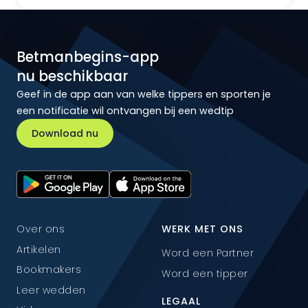
Betmanbegins-app
nu beschikbaar
Geef in de app aan van welke tippers en sporten je
een notificatie wil ontvangen bij een wedtip
Download nu
Over ons
WERK MET ONS
Artikelen
Word een Partner
Bookmakers
Word een tipper
Leer wedden
LEGAAL