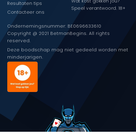
Wat kost gokken jou?
Resultaten tips
Speel verantwoord. 18+
Contacteer ons
Ondernemingsnummer: BE0696633610
Copyright @ 2021 BetmanBegins. All rights
reserved.
Deze boodschap mag niet gedeeld worden met
minderjarigen.