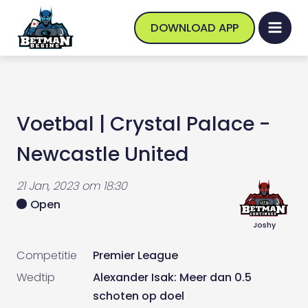
DOWNLOAD APP
Voetbal
|
Crystal Palace -
Newcastle United
21 Jan, 2023
om
18:30
Open
Joshy
Competitie
Premier League
Wedtip
Alexander Isak: Meer dan 0.5
schoten op doel