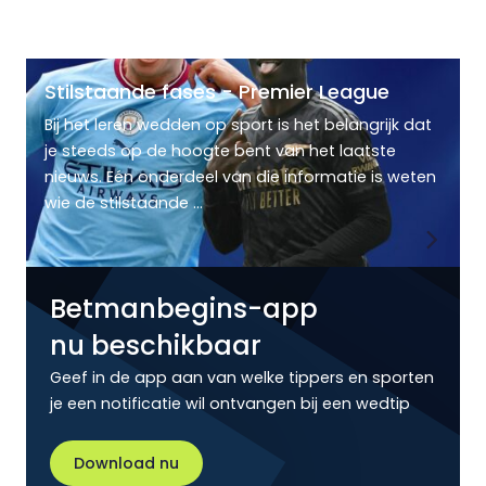
Stilstaande fases - Premier League
Bij het leren wedden op sport is het belangrijk dat
je steeds op de hoogte bent van het laatste
nieuws. Eén onderdeel van die informatie is weten
wie de stilstaande ...
Betmanbegins-app
nu beschikbaar
Geef in de app aan van welke tippers en sporten
je een notificatie wil ontvangen bij een wedtip
Download nu