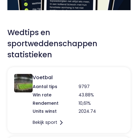
Wedtips en
sportweddenschappen
statistieken
Voetbal
Aantal tips
9797
Win rate
43.88%
Rendement
10,61%
Units winst
2024.74
Bekijk sport