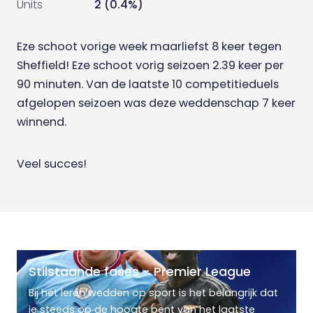
Units
2 (0.4%)
Eze schoot vorige week maarliefst 8 keer tegen
Sheffield! Eze schoot vorig seizoen 2.39 keer per
90 minuten. Van de laatste 10 competitieduels
afgelopen seizoen was deze weddenschap 7 keer
winnend.
Veel succes!
Stilstaande fases - Premier League
Bij het leren wedden op sport is het belangrijk dat
je steeds op de hoogte bent van het laatste