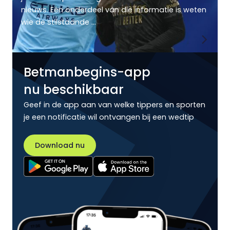
nieuws. Eén onderdeel van die informatie is weten
wie de stilstaande ...
Betmanbegins-app
nu beschikbaar
Geef in de app aan van welke tippers en sporten
je een notificatie wil ontvangen bij een wedtip
Download nu