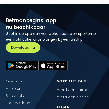
Betmanbegins-app
nu beschikbaar
Geef in de app aan van welke tippers en sporten je
een notificatie wil ontvangen bij een wedtip
Download nu
Over ons
WERK MET ONS
Artikelen
Word een Partner
Bookmakers
Word een tipper
Leer wedden
LEGAAL