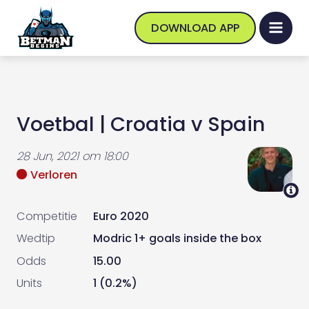
DOWNLOAD APP
Voetbal
|
Croatia v Spain
28 Jun, 2021
om
18:00
Verloren
Competitie
Euro 2020
Wedtip
Modric 1+ goals inside the box
Odds
15.00
Units
1 (0.2%)