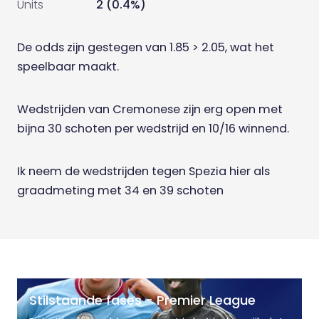
Units
2 (0.4%)
De odds zijn gestegen van 1.85 > 2.05, wat het
speelbaar maakt.
Wedstrijden van Cremonese zijn erg open met
bijna 30 schoten per wedstrijd en 10/16 winnend.
Ik neem de wedstrijden tegen Spezia hier als
graadmeting met 34 en 39 schoten
Stilstaande fases - Premier League