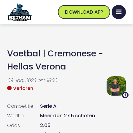
DOWNLOAD APP
Voetbal
|
Cremonese -
Hellas Verona
09 Jan, 2023
om
18:30
Verloren
Competitie
Serie A
Wedtip
Meer dan 27.5 schoten
Odds
2.05