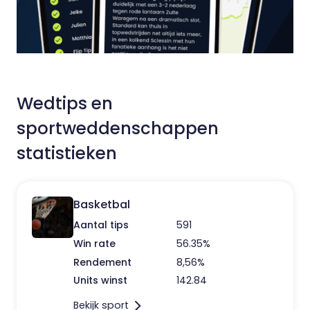
Wedtips en
sportweddenschappen
statistieken
Basketbal
Aantal tips
591
Win rate
56.35%
Rendement
8,56%
Units winst
142.84
Bekijk sport