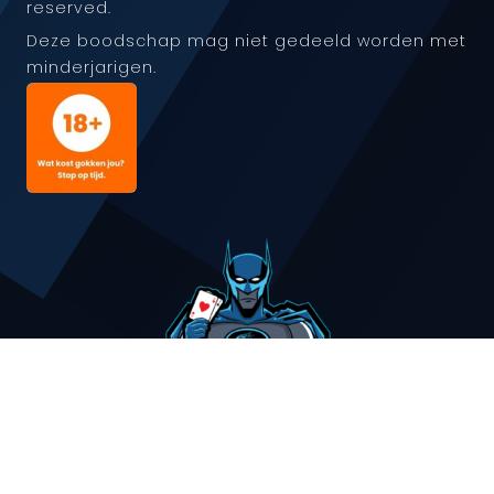
reserved.
Deze boodschap mag niet gedeeld worden met
minderjarigen.