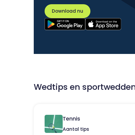
Download nu
Wedtips en sportwedden
Tennis
Aantal tips