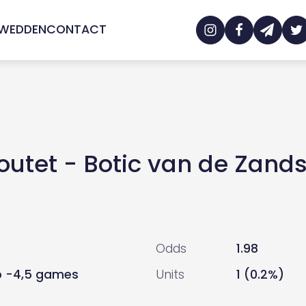
 WEDDEN
CONTACT
outet - Botic van de Zand
Odds
1.98
p -4,5 games
Units
1 (0.2%)