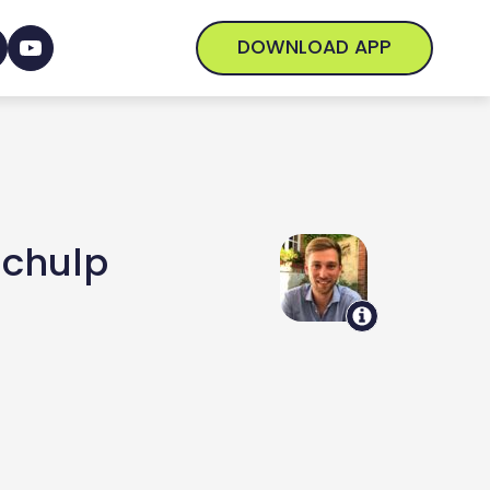
DOWNLOAD APP
schulp