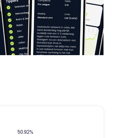
50.92%