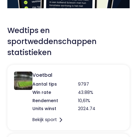
Wedtips en
sportweddenschappen
statistieken
Voetbal
Aantal tips
9797
Win rate
43.88%
Rendement
10,61%
Units winst
2024.74
Bekijk sport