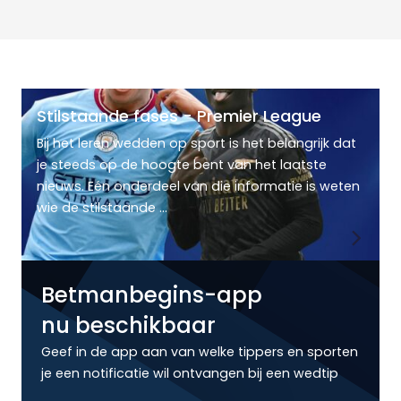
Stilstaande fases - Premier League
Bij het leren wedden op sport is het belangrijk dat
je steeds op de hoogte bent van het laatste
nieuws. Eén onderdeel van die informatie is weten
wie de stilstaande ...
Betmanbegins-app
nu beschikbaar
Geef in de app aan van welke tippers en sporten
je een notificatie wil ontvangen bij een wedtip