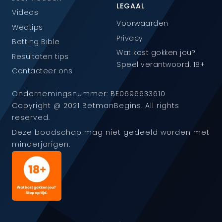
LEGAAL
Videos
Voorwaarden
Wedtips
Privacy
Betting Bible
Wat kost gokken jou?
Resultaten tips
Speel verantwoord. 18+
Contacteer ons
Ondernemingsnummer: BE0696633610
Copyright @ 2021 BetmanBegins. All rights
reserved.
Deze boodschap mag niet gedeeld worden met
minderjarigen.