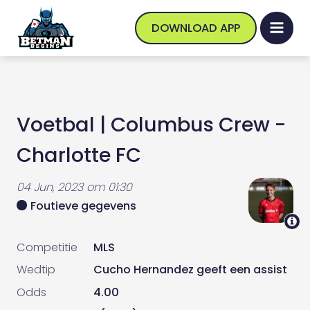
DOWNLOAD APP
Voetbal
|
Columbus Crew -
Charlotte FC
04 Jun, 2023
om
01:30
Foutieve gegevens
Competitie
MLS
Wedtip
Cucho Hernandez geeft een assist
Odds
4.00