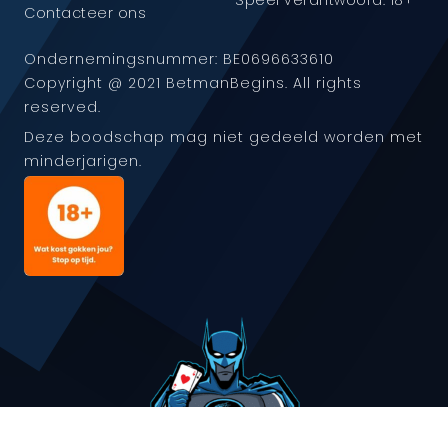
Speel verantwoord. 18+
Contacteer ons
Ondernemingsnummer: BE0696633610
Copyright @ 2021 BetmanBegins. All rights
reserved.
Deze boodschap mag niet gedeeld worden met
minderjarigen.