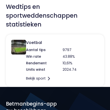
Wedtips en
sportweddenschappen
statistieken
Voetbal
Aantal tips
9797
Win rate
43.88%
Rendement
10,61%
Units winst
2024.74
Bekijk sport
Betmanbegins-app