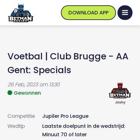
DOWNLOAD APP
Voetbal
|
Club Brugge - AA
Gent: Specials
26 Feb, 2023
om
13:30
Gewonnen
Joshy
Competitie
Jupiler Pro League
Wedtip
Laatste doelpunt in de wedstrijd:
Minuut 70 of later