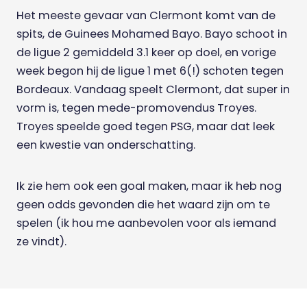
Het meeste gevaar van Clermont komt van de
spits, de Guinees Mohamed Bayo. Bayo schoot in
de ligue 2 gemiddeld 3.1 keer op doel, en vorige
week begon hij de ligue 1 met 6(!) schoten tegen
Bordeaux. Vandaag speelt Clermont, dat super in
vorm is, tegen mede-promovendus Troyes.
Troyes speelde goed tegen PSG, maar dat leek
een kwestie van onderschatting.
Ik zie hem ook een goal maken, maar ik heb nog
geen odds gevonden die het waard zijn om te
spelen (ik hou me aanbevolen voor als iemand
ze vindt).