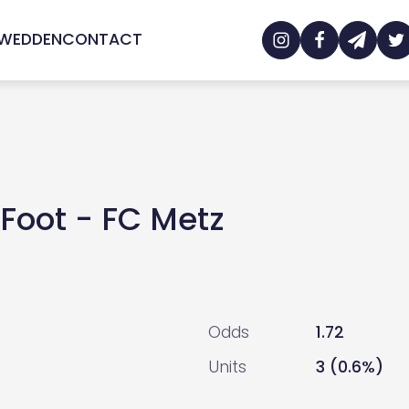
 WEDDEN
CONTACT
Foot - FC Metz
Odds
1.72
Units
3 (0.6%)