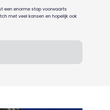
nst een enorme stap voorwaarts
tch met veel kansen en hopelijk ook