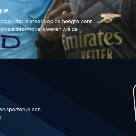
gue
langrijk dat je steeds op de hoogte bent
an die informatie is weten wie de
en sporten je een
p