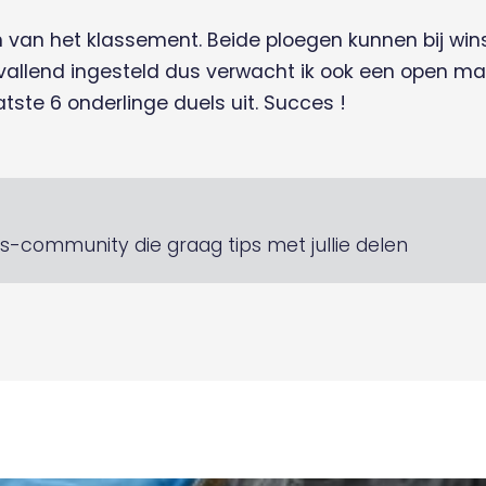
en van het klassement. Beide ploegen kunnen bij wi
vallend ingesteld dus verwacht ik ook een open ma
ste 6 onderlinge duels uit. Succes !
-community die graag tips met jullie delen