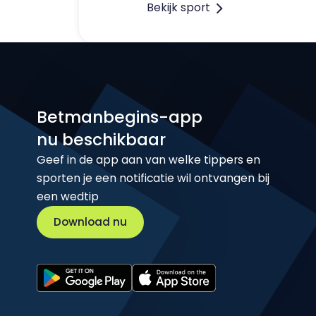
Bekijk sport
Betmanbegins-app
nu beschikbaar
Geef in de app aan van welke tippers en
sporten je een notificatie wil ontvangen bij
een wedtip
Download nu