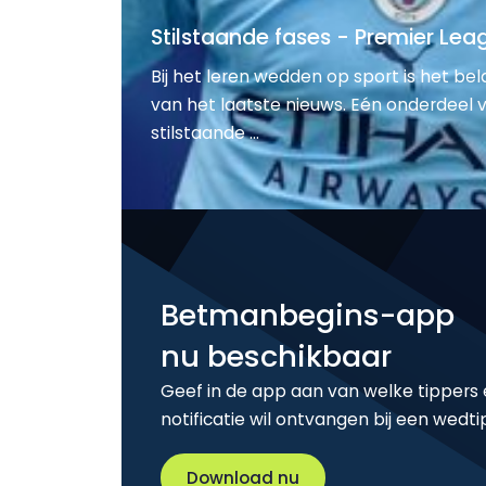
Stilstaande fases - Premier Lea
Bij het leren wedden op sport is het be
van het laatste nieuws. Eén onderdeel v
stilstaande ...
Betmanbegins-app
nu beschikbaar
Geef in de app aan van welke tippers 
notificatie wil ontvangen bij een wedti
Download nu