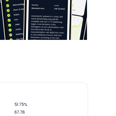
51.75%
67.78