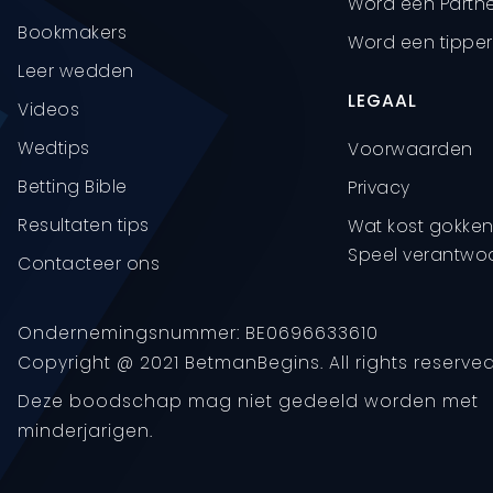
Word een Partn
Bookmakers
Word een tipper
Leer wedden
LEGAAL
Videos
Wedtips
Voorwaarden
Betting Bible
Privacy
Resultaten tips
Wat kost gokken
Speel verantwoo
Contacteer ons
Ondernemingsnummer: BE0696633610
Copyright @ 2021 BetmanBegins. All rights reserved
Deze boodschap mag niet gedeeld worden met
minderjarigen.