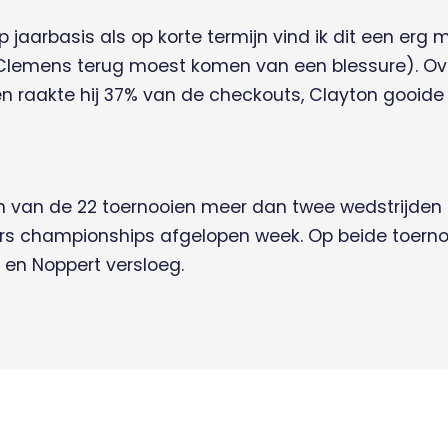
p jaarbasis als op korte termijn vind ik dit een erg 
 Clemens terug moest komen van een blessure). Ov
n raakte hij 37% van de checkouts, Clayton gooid
en van de 22 toernooien meer dan twee wedstrijden 
ers championships afgelopen week. Op beide toernoo
, en Noppert versloeg.