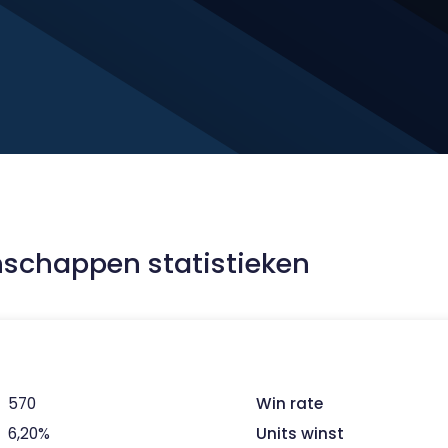
schappen statistieken
570
Win rate
6,20%
Units winst