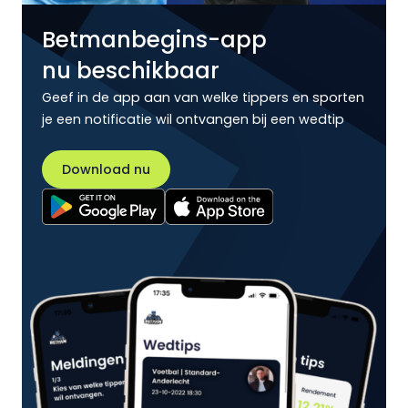
Betmanbegins-app
nu beschikbaar
Geef in de app aan van welke tippers en sporten
je een notificatie wil ontvangen bij een wedtip
Download nu