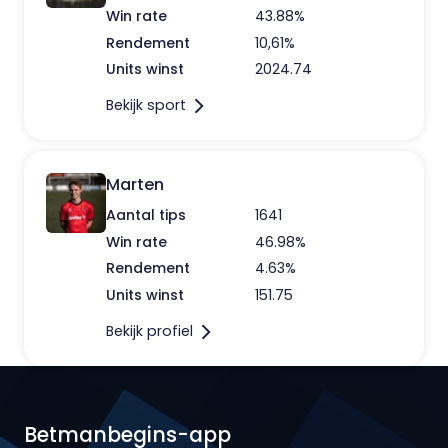
Win rate
43.88%
Rendement
10,61%
Units winst
2024.74
Bekijk sport
Marten
Aantal tips
1641
Win rate
46.98%
Rendement
4.63%
Units winst
151.75
Bekijk profiel
Betmanbegins-app