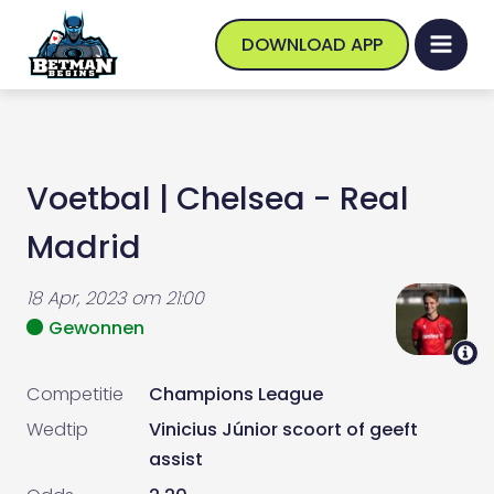
DOWNLOAD APP
Voetbal
|
Chelsea - Real
Madrid
18 Apr, 2023
om
21:00
Gewonnen
Competitie
Champions League
Wedtip
Vinicius Júnior scoort of geeft
assist