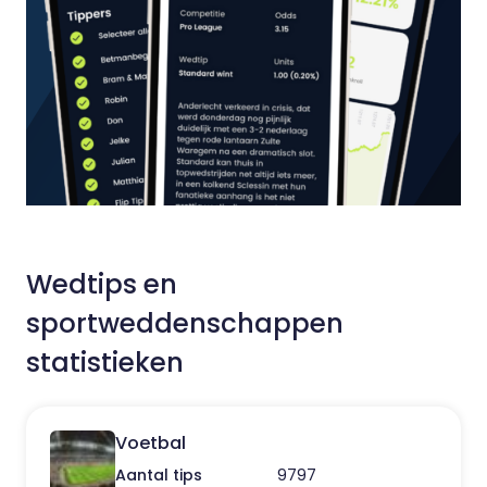
Wedtips en
sportweddenschappen
statistieken
Voetbal
Aantal tips
9797